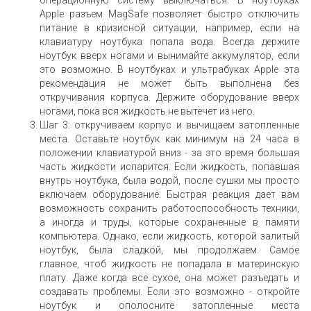
операционную систему выключаться. В ноутбуках
Apple разъем MagSafe позволяет быстро отключить
питание в кризисной ситуации, например, если на
клавиатуру ноутбука попала вода. Всегда держите
ноутбук вверх ногами и вынимайте аккумулятор, если
это возможно. В ноутбуках и ультрабуках Apple эта
рекомендация не может быть выполнена без
откручивания корпуса. Держите оборудование вверх
ногами, пока вся жидкость не вытечет из него.
Шаг 3: откручиваем корпус и вычищаем затопленные
места. Оставьте ноутбук как минимум на 24 часа в
положении клавиатурой вниз - за это время большая
часть жидкости испарится. Если жидкость, попавшая
внутрь ноутбука, была водой, после сушки мы просто
включаем оборудование. Быстрая реакция дает вам
возможность сохранить работоспособность техники,
а иногда и труды, которые сохраненные в памяти
компьютера. Однако, если жидкость, которой залитый
ноутбук, была сладкой, мы продолжаем. Самое
главное, чтоб жидкость не попадала в материнскую
плату. Даже когда все сухое, она может разъедать и
создавать проблемы. Если это возможно - откройте
ноутбук и ополосните затопленные места