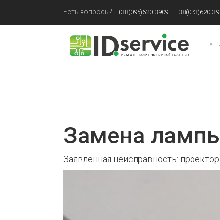
Есть вопросы?
+38(096)620-3909,
+38(073)620-39
ТЕХН
Замена лампы
Заявленная неисправность: проектор