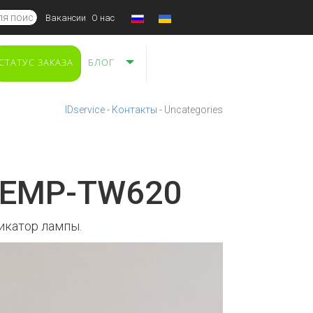
Вакансии
О нас
СТАТУС ЗАКАЗА
БЛОГ
IDservice
-
Контакты
-
Uncategories
n EMP-TW620
икатор лампы.