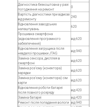
Діагностика безкоштовна у разі
0
погодження на ремонт
Вартість діагностики при відмові
240
від ремонту
Відновлення заводських
620
налаштувань
Прошивка смартфона
(відновлення програмного
від 620
забезпечення)
Відновлення загрущика після
від 940
невдалої прошивки JTAG
Заміна сенсора, дисплея в
від 620
смартфоні
Заміна роз’єму (конектора)
від 620
зарядки
Заміна роз’єму (конектора) сім
від 620
карти
Відновлення роботи батареї
від 420
після повного розряду
Заміна батареї
від 420
Ремонт після попадання вологи
від 940