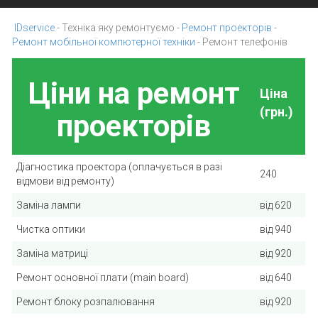
IDservice
-
Техніка яку ремонтуємо
-
Ремонт проекторів
-
Ремонт мобільної компютерної техніки
-
Ремонт телефонів
Ціни на ремонт
Ціна
(грн.)
проекторів
Діагностика проектора (оплачується в разі
240
відмови від ремонту)
Заміна лампи
від 620
Чистка оптики
від 940
Заміна матриці
від 920
Ремонт основної плати (main board)
від 640
Ремонт блоку розпалювання
від 920