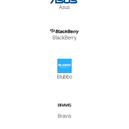
Asus
BlackBerry
Blubbo
Bravis