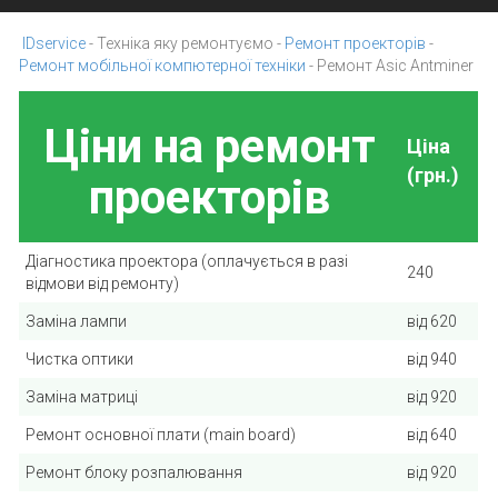
IDservice
-
Техніка яку ремонтуємо
-
Ремонт проекторів
-
Ремонт мобільної компютерної техніки
-
Ремонт Asic Antminer
Ціни на ремонт
Ціна
(грн.)
проекторів
Діагностика проектора (оплачується в разі
240
відмови від ремонту)
Заміна лампи
від 620
Чистка оптики
від 940
Заміна матриці
від 920
Ремонт основної плати (main board)
від 640
Ремонт блоку розпалювання
від 920